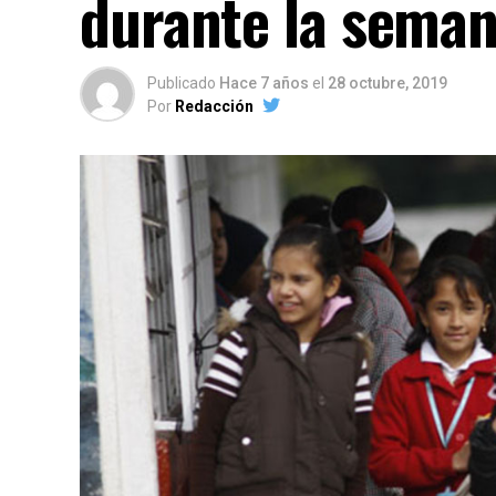
durante la seman
Publicado
Hace 7 años
el
28 octubre, 2019
Por
Redacción