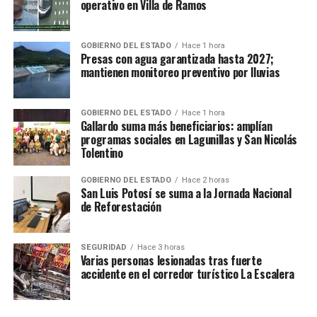
operativo en Villa de Ramos
GOBIERNO DEL ESTADO
Hace 1 hora
Presas con agua garantizada hasta 2027;
Pronóstico para mañana
mantienen monitoreo preventivo por lluvias
GOBIERNO DEL ESTADO
Hace 1 hora
El Frente Frío Número 7 y la masa de aire que lo
Gallardo suma más beneficiarios: amplían
impulsa, originarán ambiente frío en el noreste, el
programas sociales en Lagunillas y San Nicolás
Tolentino
centro y oriente del país, con temperaturas matutinas
de -5 a 0 grados Celsius y posibles heladas en zonas de
GOBIERNO DEL ESTADO
Hace 2 horas
montaña de Baja California, Sonora, Chihuahua,
San Luis Potosí se suma a la Jornada Nacional
Coahuila, Durango y Zacatecas, y temperaturas de 0 a 5
de Reforestación
grados Celsius en sierras de Nuevo León, Tamaulipas,
San Luis Potosí, Michoacán, Aguascalientes, Guanajuato,
SEGURIDAD
Hace 3 horas
Querétaro, Estado de México, Puebla, Hidalgo, Tlaxcala y
Varias personas lesionadas tras fuerte
accidente en el corredor turístico La Escalera
Veracruz.