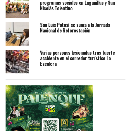
programas sociales en Lagunillas y San
Nicolás Tolentino
Los fenómenos meteorológicos que generarán los
efectos mencionados son la tormenta tropical Olga, que
San Luis Potosí se suma a la Jornada
se desarrolló durante la tarde de hoy en el Golfo de
Nacional de Reforestación
México, en interacción con el Frente Frío Número 7, que
recorrerá el sureste de la República Mexicana, con su
masa de aire frío asociada, así como el recorrido de la
Varias personas lesionadas tras fuerte
Onda Tropical Número 46 por el suroeste de Michoacán.
accidente en el corredor turístico La
Escalera
Las precipitaciones recientes han reblandecido el suelo
en algunas regiones, por lo que podrían registrarse
deslaves, deslizamientos de laderas, desbordamientos de
ríos y arroyos o afectaciones en caminos y tramos
carreteros, así como inundaciones en zonas bajas y
saturación de drenajes en sitios urbanos. Por ello, se
exhorta a la población a extremar precauciones y