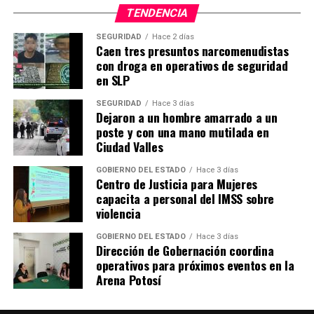
TENDENCIA
Asimismo, generarán evento de Norte con rachas que
podrían superar 80 km/h y olas de 2 a 4 m en el litoral
SEGURIDAD
Hace 2 días
Caen tres presuntos narcomenudistas
sur de Veracruz, Tabasco, el Istmo y Golfo de
con droga en operativos de seguridad
Tehuantepec; evento de Norte con rachas mayores a 50
en SLP
km/h en las costas de Tamaulipas, Veracruz y
Campeche; rachas de viento superiores a 40 km/h en
SEGURIDAD
Hace 3 días
Dejaron a un hombre amarrado a un
zonas de Puebla, Oaxaca y Chiapas; lluvias torrenciales
poste y con una mano mutilada en
en Tabasco, Chiapas y Campeche; lluvias intensas en el
Ciudad Valles
sur de Veracruz, y muy fuertes en Puebla, Oaxaca,
Yucatán y Quintana Roo.
GOBIERNO DEL ESTADO
Hace 3 días
Centro de Justicia para Mujeres
capacita a personal del IMSS sobre
violencia
El desplazamiento de la Onda Tropical Número 46 por
GOBIERNO DEL ESTADO
Hace 3 días
el suroeste de Jalisco y la entrada de humedad
Dirección de Gobernación coordina
operativos para próximos eventos en la
proveniente de ambos océanos, propiciarán lluvias
Arena Potosí
fuertes en Michoacán, Guerrero y Estado de México;
chubascos en Nayarit, Jalisco, Colima, Ciudad de México,