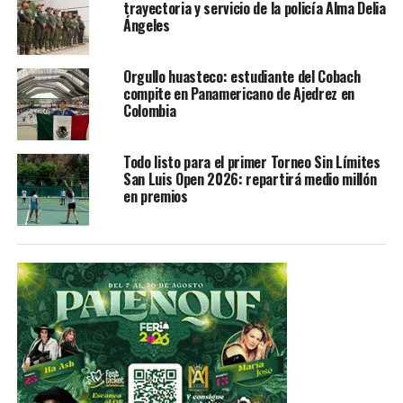
trayectoria y servicio de la policía Alma Delia
TEMAS RELACIONADOS
Ángeles
FEATURED
YA VIENE
Detiene SSPE a 62 personas en la primera semana de
Orgullo huasteco: estudiante del Cobach
marzo
compite en Panamericano de Ajedrez en
Colombia
NO TE PIERDAS
Cierran parques Tangamanga y Morales por fuertes
vientos
Todo listo para el primer Torneo Sin Límites
San Luis Open 2026: repartirá medio millón
en premios