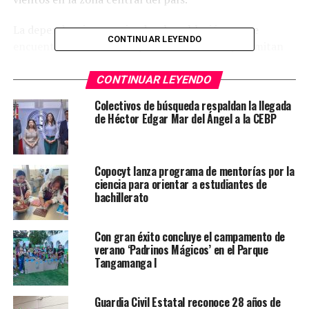
La dependencia recomienda a la población que se
CONTINUAR LEYENDO
encuentre alerta de cualquier información que emitan
las autoridades correspondientes.
CONTINUAR LEYENDO
Se recomienda no realizar trabajos en alturas, quitar
Colectivos de búsqueda respaldan la llegada
objetos de balcones y techos que se destruyan con el
de Héctor Edgar Mar del Ángel a la CEBP
fuerte aire y causar daños, así como evitar estar debajo
de árboles, de estructuras frágiles y en todo momento
se existen situaciones de emergencia reportarlas al
Copocyt lanza programa de mentorías por la
sistema 911.
ciencia para orientar a estudiantes de
bachillerato
La dependencia enfatizó que esta condición climática es
posible que se presenten por al menos dos días, por lo
Con gran éxito concluye el campamento de
que también se solicitó a la población estar atenta a la
verano ‘Padrinos Mágicos’ en el Parque
información que se difunda sobre las condiciones
Tangamanga I
meteorológicas durante las próximas horas en las redes
oficiales y medios de comunicación.
Guardia Civil Estatal reconoce 28 años de