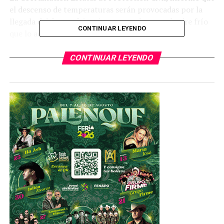
el descenso de temperaturas serán provocadas por la
llegada del frente frío número 10 y la masa de aire frío
CONTINUAR LEYENDO
que lo acompaña.
CONTINUAR LEYENDO
TEMAS RELACIONADOS
YA VIENE
Debe desaparecer la figura de los súper-delegados,
afirma Ricardo Gallardo Cardona
NO TE PIERDAS
Padres de familia de Milpillas acusan de tortura a
policías estatales