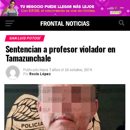
SAN LUIS POTOSÍ
Sentencian a profesor violador en
Tamazunchale
Publicado
Hace 7 años
el
24 octubre, 2019
Por
Rocío López