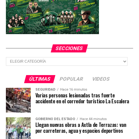
Tribunal de Enjuiciamiento lo halló culpable de la
violación a la menor por lo que se le condenó a 9 años
de prisión ordinaria dentro del centro de reinserción
social de la huasteca sur.
TEMAS RELACIONADOS
FEATURED
SECCIONES
YA VIENE
Promoverán la inversión para SLP en Europa y Asia
Secciones
NO TE PIERDAS
Atacan salvajemente a varios perros en Ciudad Valles
ÚLTIMAS
POPULAR
VIDEOS
SEGURIDAD
Hace 16 minutos
Varias personas lesionadas tras fuerte
accidente en el corredor turístico La Escalera
GOBIERNO DEL ESTADO
Hace 44 minutos
Llegan nuevas obras a Axtla de Terrazas: van
por carreteras, agua y espacios deportivos