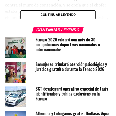
contra el muro de contención, y se creía que el chofer
estaba prensado, por eso acudieron al auxilio los
CONTINUAR LEYENDO
elementos del Cuerpo de Bomberos, sin embargo éste ya
había sido auxiliado por paramédicos de la empresa
Autovía y no tenía lesiones graves.
CONTINUAR LEYENDO
Fenapo 2026 vibrará con más de 30
TEMAS RELACIONADOS
competencias deportivas nacionales e
FEATURED
internacionales
YA VIENE
Denuncian robos a turistas en el paraje de la Media
Luna
Semujeres brindará atención psicológica y
jurídica gratuita durante la Fenapo 2026
NO TE PIERDAS
Realizará AMLO gira en el municipio de Rioverde
SCT desplegará operativo especial de taxis
identificados y bahías exclusivas en la
Fenapo
Albercas y toboganes gratis: DinOasis Aqua