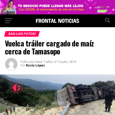
SAN LUIS POTOSÍ
Vuelca tráiler cargado de maíz
cerca de Tamasopo
Publicado
Hace 7 años
el
13 julio, 2019
Por
Rocío López