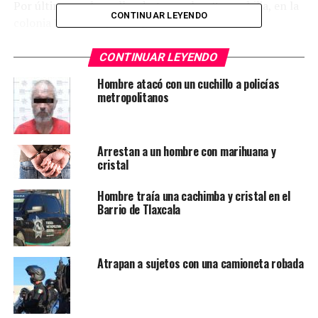
Por último, en las calles de Amapola y Bugambilia, en la
CONTINUAR LEYENDO
colonia Las Flores, se aseguró un Chevrolet, tipo
Century, modelo 1993, color negro, sin placas de
identificación, reportado como robado el 26 de
CONTINUAR LEYENDO
noviembre de 2020, en la colonia Sauzalito. Fue hallado
Hombre atacó con un cuchillo a policías
sin acumulador ni equipo de sonido
metropolitanos
Ambas unidades quedaron a disposición del Ministerio
Público del Fuero Común.
Arrestan a un hombre con marihuana y
cristal
TEMAS RELACIONADOS
FUERZA METROPOLITANA ESTATAL
Hombre traía una cachimba y cristal en el
YA VIENE
Barrio de Tlaxcala
Ciclista resultó herido luego de que un vehículo lo
impactó
NO TE PIERDAS
Atrapan a sujetos con una camioneta robada
Sujeto fue arrestado por traer droga en SGS