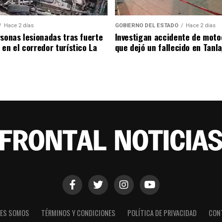
Hace 2 días
GOBIERNO DEL ESTADO
Hace 2 días
rsonas lesionadas tras fuerte
Investigan accidente de moto
 en el corredor turístico La
que dejó un fallecido en Tanla
NES SOMOS
TÉRMINOS Y CONDICIONES
POLÍTICA DE PRIVACIDAD
CON