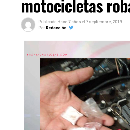
motocicletas rob
Publicado
Hace 7 años
el
7 septiembre, 2019
Por
Redacción