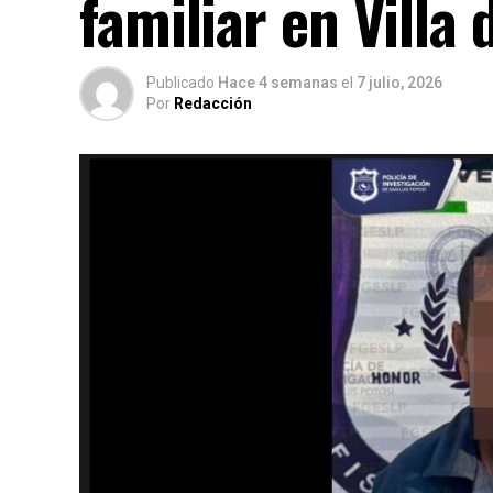
familiar en Villa 
Publicado
Hace 4 semanas
el
7 julio, 2026
Por
Redacción