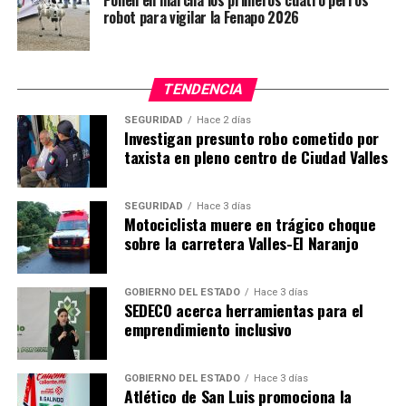
Ponen en marcha los primeros cuatro perros
robot para vigilar la Fenapo 2026
TENDENCIA
SEGURIDAD
Hace 2 días
Investigan presunto robo cometido por
taxista en pleno centro de Ciudad Valles
SEGURIDAD
Hace 3 días
Motociclista muere en trágico choque
sobre la carretera Valles-El Naranjo
GOBIERNO DEL ESTADO
Hace 3 días
SEDECO acerca herramientas para el
emprendimiento inclusivo
GOBIERNO DEL ESTADO
Hace 3 días
Atlético de San Luis promociona la