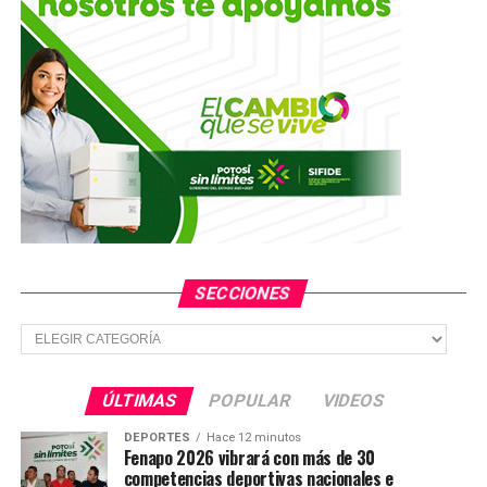
Tamazunchale, en donde se definirá su situación
jurídica.
TEMAS RELACIONADOS
FEATURED
YA VIENE
Detienen a joven en Cárdenas que intentó extorsionar a
una familia
NO TE PIERDAS
Violó a sus tres hijas y dos quedaron embarazadas; ya
está en prisión
SECCIONES
Secciones
ÚLTIMAS
POPULAR
VIDEOS
DEPORTES
Hace 12 minutos
Fenapo 2026 vibrará con más de 30
competencias deportivas nacionales e