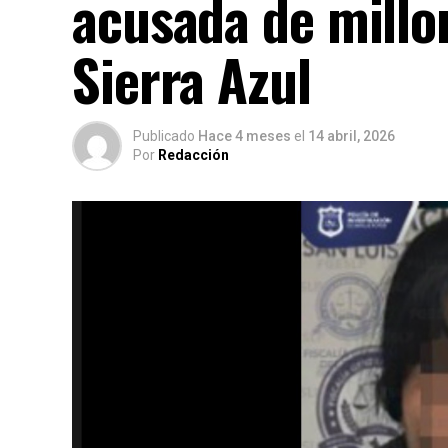
acusada de millo
Sierra Azul
Publicado
Hace 4 meses
el
14 abril, 2026
Por
Redacción