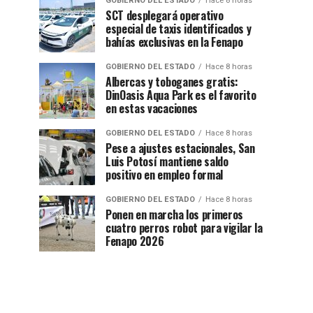
GOBIERNO DEL ESTADO
Hace 8 horas
SCT desplegará operativo
especial de taxis identificados y
bahías exclusivas en la Fenapo
GOBIERNO DEL ESTADO
Hace 8 horas
Albercas y toboganes gratis:
DinOasis Aqua Park es el favorito
en estas vacaciones
GOBIERNO DEL ESTADO
Hace 8 horas
Pese a ajustes estacionales, San
Luis Potosí mantiene saldo
positivo en empleo formal
GOBIERNO DEL ESTADO
Hace 8 horas
Ponen en marcha los primeros
cuatro perros robot para vigilar la
Fenapo 2026