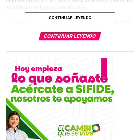
15:30 horas se logró su localización.
CONTINUAR LEYENDO
Al coche sólo le faltaba el equipo de sonido, y que estaba
bien estacionado y cerrado, además de que ninguno de
los vecinos vio quién lo dejó en ese lugar, las
CONTINUAR LEYENDO
investigaciones continúan.
TEMAS RELACIONADOS
YA VIENE
Capturan a dos por el feminicidio de la estudiante de
secundaria
NO TE PIERDAS
Detienen a joven que supuestamente golpeó y ocasionó
la muerte de su padre