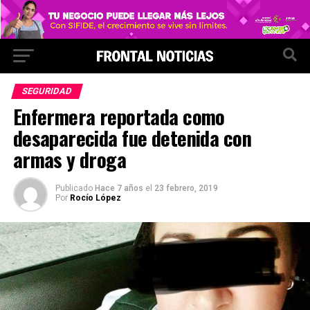
SEGURIDAD
Enfermera reportada como
desaparecida fue detenida con
armas y droga
Publicado
Hace 7 años
el
23 febrero, 2019
Por
Rocío López