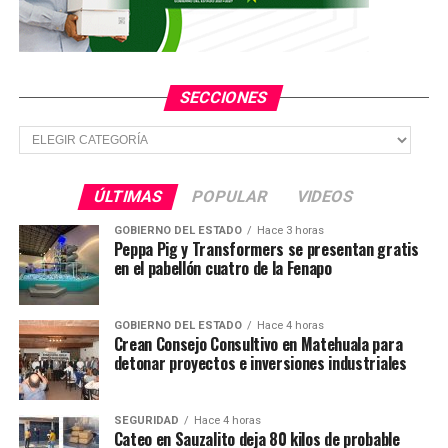
si hacía público lo ocurrido, además de asegurarle que
lastimaría a sus hijos.
La agraviada interpuso la denuncia correspondiente,
SECCIONES
iniciando de esta manera las indagaciones con las que se
integró la carpeta de investigación; el hombre fue
Secciones
conducido a esta audiencia por medio de un citatorio
con el resultado ya indicado.
ÚLTIMAS
POPULAR
VIDEOS
TEMAS RELACIONADOS
GOBIERNO DEL ESTADO
Hace 3 horas
Peppa Pig y Transformers se presentan gratis
YA VIENE
en el pabellón cuatro de la Fenapo
¿Bajó o subió? Así va la incidencia delictiva en la capital
potosina
GOBIERNO DEL ESTADO
Hace 4 horas
NO TE PIERDAS
Crean Consejo Consultivo en Matehuala para
Capturan a sujeto con 20 bolsas de marihuana
detonar proyectos e inversiones industriales
SEGURIDAD
Hace 4 horas
Cateo en Sauzalito deja 80 kilos de probable