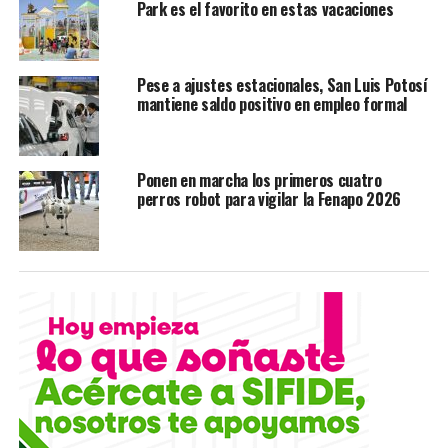
Park es el favorito en estas vacaciones
Mujer quedó prensada en accidente automovilístico
Pese a ajustes estacionales, San Luis Potosí
mantiene saldo positivo en empleo formal
Ponen en marcha los primeros cuatro
perros robot para vigilar la Fenapo 2026