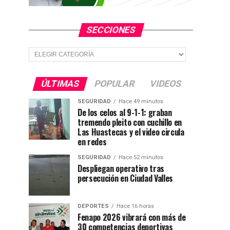
SECCIONES
Secciones
ÚLTIMAS
POPULAR
VIDEOS
SEGURIDAD
Hace 49 minutos
De los celos al 9-1-1: graban
tremendo pleito con cuchillo en
Las Huastecas y el video circula
en redes
SEGURIDAD
Hace 52 minutos
Despliegan operativo tras
persecución en Ciudad Valles
DEPORTES
Hace 16 horas
Fenapo 2026 vibrará con más de
30 competencias deportivas