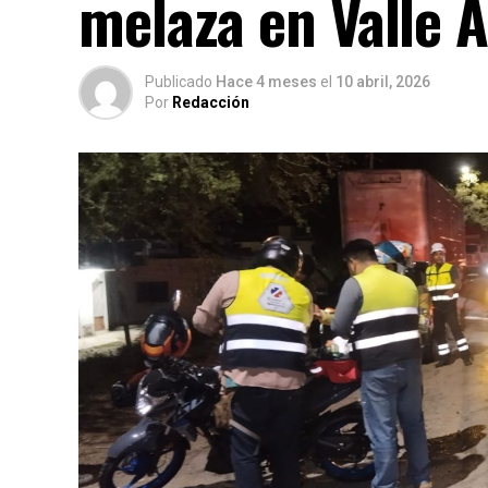
melaza en Valle A
Publicado
Hace 4 meses
el
10 abril, 2026
Por
Redacción