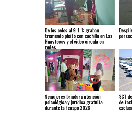
De los celos al 9-1-1: graban
Despli
tremendo pleito con cuchillo en Las
persec
Huastecas y el video circula en
redes
Semujeres brindará atención
SCT de
psicológica y jurídica gratuita
de tax
durante la Fenapo 2026
exclus