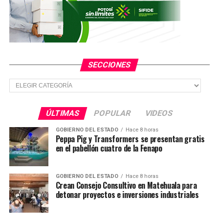
Por lo que una vez detenida fue trasladada a la Dirección
General de Métodos de Investigación, para realizar los
trámites correspondientes y ser presentada ante el
juzgado que la requiere.
SECCIONES
Secciones
TEMAS RELACIONADOS
YA VIENE
Estudiante de secundaria encontrada sin vida, ya fue
ÚLTIMAS
POPULAR
VIDEOS
identificada
GOBIERNO DEL ESTADO
Hace 8 horas
NO TE PIERDAS
Peppa Pig y Transformers se presentan gratis
Par de sujetos atacan a su víctima para robarle su auto
en el pabellón cuatro de la Fenapo
GOBIERNO DEL ESTADO
Hace 8 horas
Crean Consejo Consultivo en Matehuala para
detonar proyectos e inversiones industriales