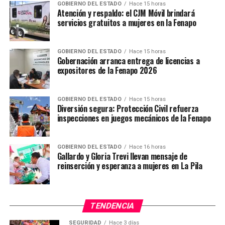
YA VIENE
GOBIERNO DEL ESTADO
Hace 15 horas
Atención y respaldo: el CJM Móvil brindará
Matan a un hombre en el estacionamiento de la FENAPO
servicios gratuitos a mujeres en la Fenapo
NO TE PIERDAS
Detienen a sujetos con droga en una unidad con códigos
policiales
GOBIERNO DEL ESTADO
Hace 15 horas
Gobernación arranca entrega de licencias a
expositores de la Fenapo 2026
GOBIERNO DEL ESTADO
Hace 15 horas
Diversión segura: Protección Civil refuerza
inspecciones en juegos mecánicos de la Fenapo
GOBIERNO DEL ESTADO
Hace 16 horas
Gallardo y Gloria Trevi llevan mensaje de
reinserción y esperanza a mujeres en La Pila
TENDENCIA
SEGURIDAD
Hace 3 días