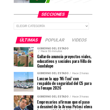
SECCIONES
Secciones
ÚLTIMAS
POPULAR
VIDEOS
GOBIERNO DEL ESTADO
Hace 55 minutos
Gallardo anuncia proyectos viales,
educativos y sociales para Villa de
Guadalupe
GOBIERNO DEL ESTADO
Hace 2 horas
Lanzan la app ‘Mi Taxi’ con
respaldo de seguridad del C5 para
la Fenapo 2026
GOBIERNO DEL ESTADO
Hace 3 horas
Empresarios afirman que el paso
a desnivel de la Arena Potosí eleva