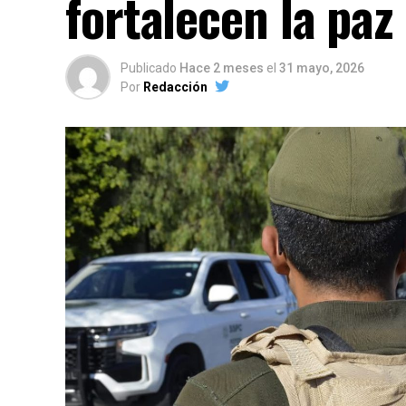
fortalecen la paz
Publicado
Hace 2 meses
el
31 mayo, 2026
Por
Redacción