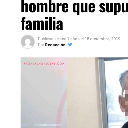
hombre que supu
familia
Publicado
Hace 7 años
el
18 diciembre, 2019
Por
Redacción