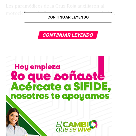
Los paramédicos de la Cruz Roja auxiliaron al
motociclista y lo llevaron a una clínica particular.
CONTINUAR LEYENDO
TEMAS RELACIONADOS
CONTINUAR LEYENDO
YA VIENE
Matan a balazos a un hombre afuera de un gimnasio en
SLP
NO TE PIERDAS
Recuperan 30 vehículos con reporte de robo