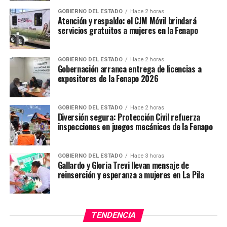
y finaliza con el taller esotérico “Entrelazando destinos”
GOBIERNO DEL ESTADO
Hace 2 horas
Atención y respaldo: el CJM Móvil brindará
con María Velia Martínez Turiján en el Patio del
servicios gratuitos a mujeres en la Fenapo
Desconocido.
Las personas interesadas pueden registrarse enviando
GOBIERNO DEL ESTADO
Hace 2 horas
un correo a dif@eonoracarringtonmuseo.com. Para más
Gobernación arranca entrega de licencias a
expositores de la Fenapo 2026
información, consultar las redes sociales del MLC y
CEART SLP o acudir en persona al edificio en
Calzada de Guadalupe.
GOBIERNO DEL ESTADO
Hace 2 horas
Diversión segura: Protección Civil refuerza
inspecciones en juegos mecánicos de la Fenapo
TEMAS RELACIONADOS
GOBIERNO DE SLP
YA VIENE
GOBIERNO DEL ESTADO
Hace 3 horas
Fin de semana cultural y mágico en San Luis Potosí
Gallardo y Gloria Trevi llevan mensaje de
reinserción y esperanza a mujeres en La Pila
NO TE PIERDAS
Agradecen emprendedores a Gobierno Estatal por
financiamientos
TENDENCIA