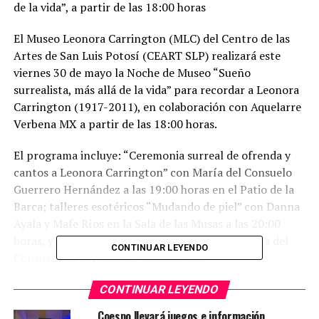
de la vida”, a partir de las 18:00 horas
El Museo Leonora Carrington (MLC) del Centro de las
Artes de San Luis Potosí (CEART SLP) realizará este
viernes 30 de mayo la Noche de Museo “Sueño
surrealista, más allá de la vida” para recordar a Leonora
Carrington (1917-2011), en colaboración con Aquelarre
Verbena MX a partir de las 18:00 horas.
El programa incluye: “Ceremonia surreal de ofrenda y
cantos a Leonora Carrington” con María del Consuelo
Guerrero Hernández a las 19:00 horas en el Patio de la
Barca; talleres esotéricos “Mudando de piel” con Danna
Ayala y Mafe Ríos en la Sala de las Musas a las 20:00
horas, y “Interpretación de los sueños” con María del
CONTINUAR LEYENDO
Consuelo en el Patio del Desconocido.
CONTINUAR LEYENDO
Coespo llevará juegos e información