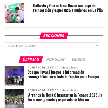
Gallardo y Gloria Trevi llevan mensaje de
reinserción y esperanza a mujeres en La Pila
SECCIONES
Una publicación compartida por Frontal Noticias (@frontalnoticias)
Secciones
También habrá una “Cata surrealista” con Zack Valdivia
ÚLTIMAS
POPULAR
VIDEOS
y un taller de dijes de cerámica “Leonora después de la
vida” con Gabriela Teresa Meléndez Candia, ambos a las
GOBIERNO DEL ESTADO
Hace 2 horas
Coespo llevará juegos e información
19:00 horas en la Sala de las Musas y Patio del
demográfica para toda la familia en la Fenapo
Desconocido, respectivamente.
A las 21:00 horas inicia la clase de yoga “Conexión” con
GOBIERNO DEL ESTADO
Hace 2 horas
¡Arranca la fiesta! Inauguran la Fenapo 2026, la
Areli Hernández Lozano en la Sala de las Musas. A las
feria más grande y esperada de México
22:00 horas, el taller “Botellitas de abundancia” con
Lynette Evelyn y Sherlly Loera Palomo en la misma sala,