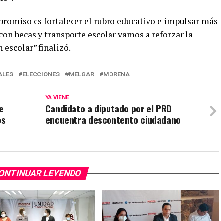
romiso es fortalecer el rubro educativo e impulsar más
con becas y transporte escolar vamos a reforzar la
 escolar” finalizó.
ALES
ELECCIONES
MELGAR
MORENA
YA VIENE
e
Candidato a diputado por el PRD
os
encuentra descontento ciudadano
ONTINUAR LEYENDO