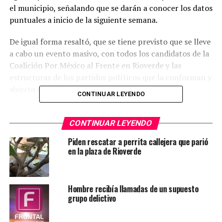
el municipio, señalando que se darán a conocer los datos
puntuales a inicio de la siguiente semana.
De igual forma resaltó, que se tiene previsto que se lleve
a cabo un evento masivo, con todos los candidatos de la
Coalición Por México al Frente en Rioverde y las
estructuras de los partidos políticos que la conforman y
abierto a todos los ciudadanos.
CONTINUAR LEYENDO
El coordinador estatal señaló que la zona media,
representa un bastión importante para el panismo
CONTINUAR LEYENDO
potosino, y ha destacado por sus buenas
Piden rescatar a perrita callejera que parió
administraciones y gobiernos cercanos a la ciudadanía.
en la plaza de Rioverde
TEMAS RELACIONADOS
ANAYA
ELECCIONES
RIOVERDE
Hombre recibía llamadas de un supuesto
YA VIENE
grupo delictivo
Qué se elige en San Luis Potosí en las elecciones de
2018