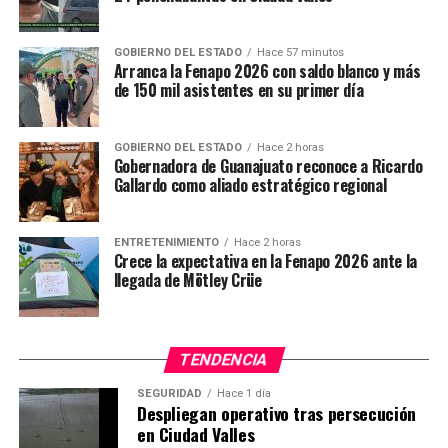
TEMAS RELACIONADOS
GOBIERNO DEL ESTADO
Hace 57 minutos
Arranca la Fenapo 2026 con saldo blanco y más
YA VIENE
de 150 mil asistentes en su primer día
Récord de participación en la Carrera Atlética Policial
NO TE PIERDAS
América golea y se mete a la final
GOBIERNO DEL ESTADO
Hace 2 horas
Gobernadora de Guanajuato reconoce a Ricardo
Gallardo como aliado estratégico regional
ENTRETENIMIENTO
Hace 2 horas
Crece la expectativa en la Fenapo 2026 ante la
llegada de Mötley Crüe
TENDENCIA
SEGURIDAD
Hace 1 día
Despliegan operativo tras persecución
en Ciudad Valles