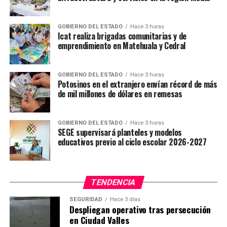
será la primera ocasión en la cual podremos ver en
Puebla a las casi cuarenta V8 en el óvalo. A las 16:00
horas se llevará a cabo la calificación que formará la
GOBIERNO DEL ESTADO
Hace 3 horas
Icat realiza brigadas comunitarias y de
parrilla de salida.
emprendimiento en Matehuala y Cedral
De esta manera es como la NASCAR PEAK México Series
presentado por Telcel llega a su décima carrera de la
GOBIERNO DEL ESTADO
Hace 3 horas
Potosinos en el extranjero envían récord de más
temporada 2019. El escenario de Puebla será el
de mil millones de dólares en remesas
escenario que albergará a lo más granado del
automovilismo nacional el próximo domingo 20 de
octubre una vez que arranquen las tres categorías que
GOBIERNO DEL ESTADO
Hace 3 horas
SEGE supervisará planteles y modelos
disputarán la bandera a cuadros: las Mikel´s Trucks, la
educativos previo al ciclo escolar 2026-2027
FedEx Challenge y la NASCAR PEAK.
TEMAS RELACIONADOS
TENDENCIA
YA VIENE
Revela coach de CB Santos clave de victoria ante Astros
SEGURIDAD
Hace 3 días
Despliegan operativo tras persecución
NO TE PIERDAS
en Ciudad Valles
Afina detalles el ADSL para enfrentar a Gallos