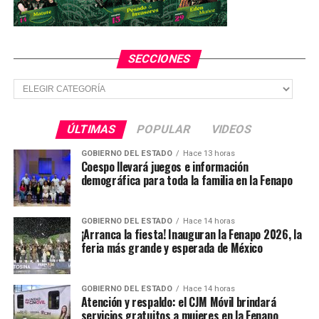
armoniosos”.
La finalidad de esta actividad es que la gente se dé
SECCIONES
cuenta que hay otras cosas dentro más allá de ser
docente, cosas hermosas, vivencias tristes,
Secciones
problemáticas que me han hecho crecer y que han
quedado plasmadas en estas pinturas, compartió la
autora.
ÚLTIMAS
POPULAR
VIDEOS
GOBIERNO DEL ESTADO
Hace 13 horas
En esta exposición, hay cuadros realizados con técnicas
Coespo llevará juegos e información
como óleo, pastel, carboncillo y lápiz de grafito. La
demográfica para toda la familia en la Fenapo
muestra estará disponible en el Centro de Información
hasta el 30 de septiembre del 2019, con entrada libre.
GOBIERNO DEL ESTADO
Hace 14 horas
¡Arranca la fiesta! Inauguran la Fenapo 2026, la
feria más grande y esperada de México
TEMAS RELACIONADOS
YA VIENE
Cumple el programa “El Lado Oscuro” 25 años al aire
GOBIERNO DEL ESTADO
Hace 14 horas
Atención y respaldo: el CJM Móvil brindará
NO TE PIERDAS
servicios gratuitos a mujeres en la Fenapo