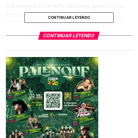
A la inauguración de dicha exposición, asistieron una
gran cantidad de alumnos, maestros, personal
CONTINUAR LEYENDO
administrativo, coordinadores y el director de la EPM
licenciado Roberto de Jesús Gutiérrez Cruz, quien
destacó la importancia de promover el talento artístico
CONTINUAR LEYENDO
cultural de quienes forman parte de la Preparatoria y de
la UASLP.
Al respecto, la maestra Imelda Rocha dijo: “La pintura
me significó un gran escape, porque siempre he sido una
persona muy introvertida y un día asistí a una
exposición, sentí curiosidad en saber si yo podría. No
sabía si tenía habilidad, pero la práctica y el tiempo
dieron como resultado que pude lograr mi habilidad en
el arte de la pintura”.
Expresó que como profesora siempre dio una imagen de
persona seria, “pero, la pintura le permitió mostrar
cosas que llevo dentro, aspectos buenos, bonitos,