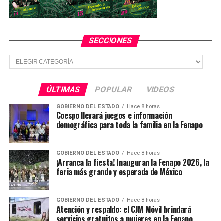
El gobernador de Veracruz, Cuitláhuac García Jiménez,
confirmó el rescate del periodista en su cuenta de
Twitter.
SECCIONES
“Hace unos momentos hemos logrado liberar al
Secciones
periodista Marcos Miranda. Felicito a los elementos de
SSP, C4, Marina, SEDENA y PF que actuaron de manera
coordinada en los operativos y la intervención de
ÚLTIMAS
POPULAR
VIDEOS
SSPyPC. Felicidades Hugo Gutiérrez”, escribió en su
cuenta de Twitter el mandatario estatal.
GOBIERNO DEL ESTADO
Hace 8 horas
Coespo llevará juegos e información
demográfica para toda la familia en la Fenapo
Marcos Miranda fue privado de la libertad la mañana del
miércoles en Boca del Río cuando salía de su casa para
llevar a su nieta a la escuela.
GOBIERNO DEL ESTADO
Hace 8 horas
¡Arranca la fiesta! Inauguran la Fenapo 2026, la
feria más grande y esperada de México
https://www.facebook.com/noticiasatiempo/videos/2333
sfns=xmwa
GOBIERNO DEL ESTADO
Hace 8 horas
Atención y respaldo: el CJM Móvil brindará
TEMAS RELACIONADOS
servicios gratuitos a mujeres en la Fenapo