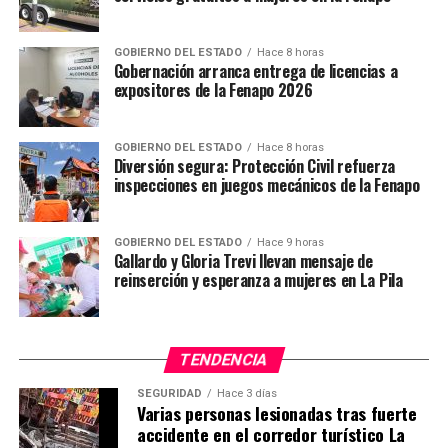
YA VIENE
Se registra enorme fumarola en el volcán Popocatépetl
GOBIERNO DEL ESTADO
Hace 8 horas
Gobernación arranca entrega de licencias a
NO TE PIERDAS
Secuestran a periodista en Veracruz cuando llevaba a su
expositores de la Fenapo 2026
nieta a la escuela
GOBIERNO DEL ESTADO
Hace 8 horas
Diversión segura: Protección Civil refuerza
inspecciones en juegos mecánicos de la Fenapo
GOBIERNO DEL ESTADO
Hace 9 horas
Gallardo y Gloria Trevi llevan mensaje de
reinserción y esperanza a mujeres en La Pila
TENDENCIA
SEGURIDAD
Hace 3 días
Varias personas lesionadas tras fuerte
accidente en el corredor turístico La