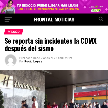
MÉXICO
Se reporta sin incidentes la CDMX
después del sismo
Publicado
Hace 7 años
el
22 abril, 2019
Por
Rocío López