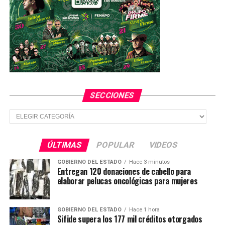
Hallan muerto a edil de Nahuatzen, Michoacán,
secuestrado esta mañana
NO TE PIERDAS
Tiembla en Oaxaca y se percibe en la CDMX; evacuan
edificios
SECCIONES
Secciones
ÚLTIMAS
POPULAR
VIDEOS
GOBIERNO DEL ESTADO
Hace 3 minutos
Entregan 120 donaciones de cabello para
elaborar pelucas oncológicas para mujeres
GOBIERNO DEL ESTADO
Hace 1 hora
Sifide supera los 177 mil créditos otorgados