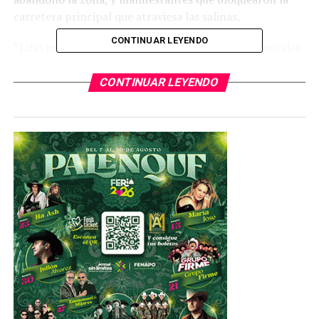
carretera principal que atraviesa las salinas.
CONTINUAR LEYENDO
“Litio para hoy, hambre para mañana”, dicen las señales
de los activistas, refirió la fuente.
CONTINUAR LEYENDO
“Para nosotros, Salinas Grandes es como una madre
sagrada”, dice Verónica Chávez, quien es la presidenta de
su pueblo, Santuario Tres Pozos, una de las 33
comunidades indígenas en esta área, la mayoría de ellas
en la provincia de Jujuy.
“Tenemos que respetarla porque me cuida a mí, a mi
familia y a mis hijos. Y cuidó de mis ancestros. Así que
sentimos un profundo respeto hacia este entorno, no
hay lugar para la explotación del litio”.
Así que, más allá de los vínculos culturales y espirituales
que los pueblos indígenas tienen con las salinas, hay una
gran ansiedad sobre la demanda de agua dulce.