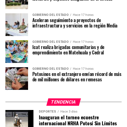
solución.
Para impulsar un auto Tesla Model S eléctrico se
GOBIERNO DEL ESTADO
Hace 17 horas
Aceleran seguimiento a proyectos de
necesitan 45 kg de carbonato de litio.
infraestructura y servicios en la región Media
Y para producir una tonelada de carbonato de litio -
dependiendo de la instalación- se evapora
GOBIERNO DEL ESTADO
Hace 17 horas
Icat realiza brigadas comunitarias y de
aproximadamente medio millón de litros de salmuera y
emprendimiento en Matehuala y Cedral
se usan 30.000 litros de agua dulce.
En contraste con el enfrentamiento entre las
GOBIERNO DEL ESTADO
Hace 17 horas
comunidades y la industria minera en Salinas Grandes, a
Potosinos en el extranjero envían récord de más
de mil millones de dólares en remesas
dos horas en carro en dirección oeste, hacia la frontera
con Chile, queda el salar de Olaroz Cauchari, en donde ya
se produce litio.
TENDENCIA
Sales de Jujuy, un proyecto empresarial conjunto entre
DEPORTES
Hace 3 días
la firma australiana Orocobre, la japonesa Toyota y la
Inauguran el torneo ecuestre
compañía minera del gobierno provincial de Jujuy- es
internacional NRHA Potosí Sin Límites
una de las dos minas en operación en Argentina.