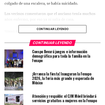
colgado de una escalera, se había suicidado.
Los vecinos comentaron que el anciano tenía muchos
años enfermo, por eso ya ni salía de casa.
CONTINUAR LEYENDO
TEMAS RELACIONADOS
FEATURED
YA VIENE
CONTINUAR LEYENDO
Se accidenta tráiler cargado de ácido sulfúrico
Coespo llevará juegos e información
NO TE PIERDAS
demográfica para toda la familia en la
Entregan reconocimiento a Gerardo Duque por su labor
Fenapo
periodística en trasplantes
¡Arranca la fiesta! Inauguran la Fenapo
2026, la feria más grande y esperada de
México
Atención y respaldo: el CJM Móvil brindará
servicios gratuitos a mujeres en la Fenapo