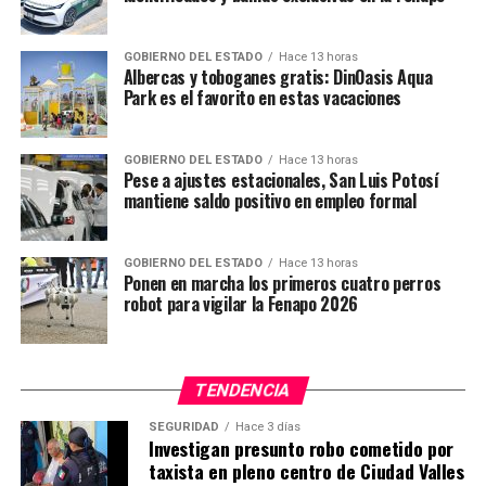
YA VIENE
Respeta Poder Ejecutivo autonomía presupuestal del
legislativo
GOBIERNO DEL ESTADO
Hace 13 horas
Albercas y toboganes gratis: DinOasis Aqua
NO TE PIERDAS
Park es el favorito en estas vacaciones
IMSS realiza reconstrucción mamaria con técnica
aloplástica
GOBIERNO DEL ESTADO
Hace 13 horas
Pese a ajustes estacionales, San Luis Potosí
mantiene saldo positivo en empleo formal
GOBIERNO DEL ESTADO
Hace 13 horas
Ponen en marcha los primeros cuatro perros
robot para vigilar la Fenapo 2026
TENDENCIA
SEGURIDAD
Hace 3 días
Investigan presunto robo cometido por
taxista en pleno centro de Ciudad Valles