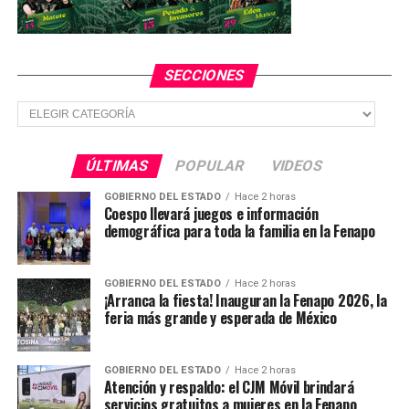
decisiones que ellos tomen al respecto. La Secretaría de
Finanzas conforma de manera integral el presupuesto,
siempre respetando la autonomía de las instituciones.
SECCIONES
Secciones
TEMAS RELACIONADOS
YA VIENE
Investiga FGJ muerte de una mujer en un hotel en SLP
ÚLTIMAS
POPULAR
VIDEOS
NO TE PIERDAS
GOBIERNO DEL ESTADO
Hace 2 horas
Disminuyó la carencia de acceso a la alimentación en
Coespo llevará juegos e información
SLP
demográfica para toda la familia en la Fenapo
GOBIERNO DEL ESTADO
Hace 2 horas
¡Arranca la fiesta! Inauguran la Fenapo 2026, la
feria más grande y esperada de México
GOBIERNO DEL ESTADO
Hace 2 horas
Atención y respaldo: el CJM Móvil brindará
servicios gratuitos a mujeres en la Fenapo