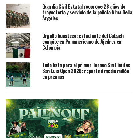
Guardia Civil Estatal reconoce 28 años de
año 2007, posó para la revista de Playboy en Venezuela.
trayectoria y servicio de la policía Alma Delia
Ángeles
La periodista asegura que la funcionaria pública se
molestó por una publicación, “está molesta, porque
hice una crítica, pues todo el día estuvo al celular en un
Orgullo huasteco: estudiante del Cobach
compite en Panamericano de Ajedrez en
espacio público”, comentó en Facebook.
Colombia
Ana Dora Cabrera, interpondrá una denuncia tras las
amenazas y difamaciones de la venezolana, María
Todo listo para el primer Torneo Sin Límites
San Luis Open 2026: repartirá medio millón
Fernanda Castrillo.
en premios
TEMAS RELACIONADOS
FEATURED
YA VIENE
Habrá desabasto de tres vacunas en SLP
NO TE PIERDAS
Vuelca automóvil en la carretera libre Ciudad Valles-
Rioverde