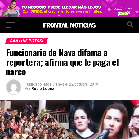
SAN LUIS POTOSÍ
Funcionaria de Nava difama a
reportera; afirma que le paga el
narco
Publicado
Hace 7 años
el
22 octubre, 2019
Por
Rocío López