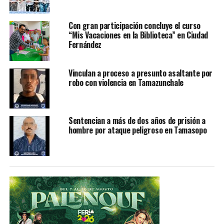
a la Unidad Especializada de Homicidios y Feminicidios
para que sean los expertos en las áreas los que valoren
Con gran participación concluye el curso
las circunstancias; ya de lo que ellos puedan generar a
“Mis Vacaciones en la Biblioteca” en Ciudad
partir de esa decisión y del análisis que puedan hacer de
Fernández
la carpeta de investigación, estaríamos generando la
información”.
Vinculan a proceso a presunto asaltante por
robo con violencia en Tamazunchale
Por lo pronto ya fue analizado el lugar de los hechos,
razón por la que el funcionario le explicó a los presentes
que serán fundamentales las pruebas periciales para dar
Sentencian a más de dos años de prisión a
con la verdad de lo ocurrido.
hombre por ataque peligroso en Tamasopo
“No hay cámaras, no tenemos testigos presenciales,
estamos haciendo una investigación del lugar en el que
estuvieron previamente o alguna circunstancia que nos
pueda generar información de qué y cómo fueron las
circunstancias previas a lo que nosotros vemos como un
hecho de tránsito, estamos analizando y estamos
pidiendo que se determiné a través los datos científicos