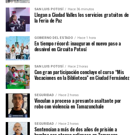
SAN LUIS POTOSÍ
Hace 36 minutos
Llegan a Ciudad Valles los servicios gratuitos de
la Feria de Paz
GOBIERNO DEL ESTADO
Hace 1 hora
En tiempo récord: inauguran el nuevo paso a
desnivel en Circuito Potosí
SAN LUIS POTOSÍ
Hace 2 horas
Con gran participación concluye el curso “Mis
Vacaciones en la Biblioteca” en Ciudad Fernández
SEGURIDAD
Hace 2 horas
Vinculan a proceso a presunto asaltante por
robo con violencia en Tamazunchale
SEGURIDAD
Hace 2 horas
Sentencian a más de dos años de prisión a
hombre por ataque peligroso en Tamasopo