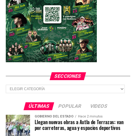
que arrojen las investigaciones”, concluyó.
TEMAS RELACIONADOS
FEATURED
YA VIENE
Evacuan a trabajadores del rastro TIP por fuga de
amoniaco en SLP
NO TE PIERDAS
Cae camioneta a un arroyo de Ciudad Valles
SECCIONES
Secciones
ÚLTIMAS
POPULAR
VIDEOS
GOBIERNO DEL ESTADO
Hace 2 minutos
Llegan nuevas obras a Axtla de Terrazas: van
por carreteras, agua y espacios deportivos