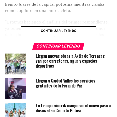
Benito Juárez de la capital potosina mientras viajaba
como copiloto en una motocicleta.
“Estamos haciendo el análisis del primer respondiente,
ya tenemos un primer informe policial sobre algunos
CONTINUAR LEYENDO
datos; hubo una decisión que había que tomar en los
primeros momentos sobre la libertad de la persona que
CONTINUAR LEYENDO
se encontraba a disposición puesto que de los datos que
había en ese momento, se advierte apenas un hecho de
Llegan nuevas obras a Axtla de Terrazas:
transito con el lamentable fallecimiento de ella.”
van por carreteras, agua y espacios
deportivos
Castro Sánchez confirmó que es una investigación que
se encuentra en curso y que será un área especializada la
Llegan a Ciudad Valles los servicios
que determine lo conducente, además se comprometió a
gratuitos de la Feria de Paz
que será a partir de los datos de prueba que se concluya
con el caso que se encontraba en una agencia de trámite
común.
En tiempo récord: inauguran el nuevo paso a
desnivel en Circuito Potosí
“Trabajamos en el caso, se tomó la decisión de derivarlo