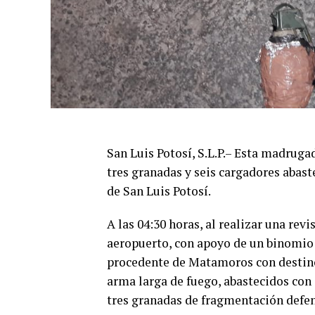
San Luis Potosí, S.L.P.
–
Esta madruga
tres
granadas
y seis cargadores abast
de San Luis Potosí.
A las 0
4
:
3
0
horas,
al realizar una revi
aeropuerto, con apoyo de un bino
mi
procedente de
Matamoros con desti
arma larga
de fuego
, abastecidos con
tres
granadas de fragmentación
defen