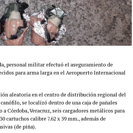
da
,
personal militar
efectuó
el aseguramiento
de
ecidos para arma larga
en
el Aeropuerto Internacional
sión aleatoria en el centro de distribución regional del
o
canófilo
,
se localizó
dentro de una caja de pañales
no
a
Córdoba
,
Veracruz,
seis
cargadores
metálicos para
30 cartuchos
calibre 7.62 x
39
mm
.
, además de
sivas (
de piña)
.