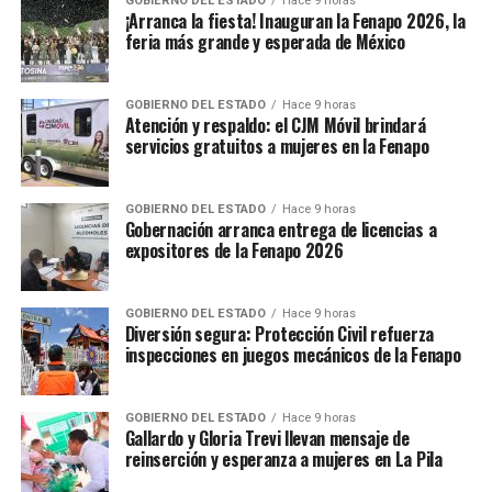
GOBIERNO DEL ESTADO
Hace 9 horas
¡Arranca la fiesta! Inauguran la Fenapo 2026, la
compañero
Enrique Flores
de ser parte de la
“ecuación
feria más grande y esperada de México
corrupta”
donde en video detalló cómo operaban los
diputados y gente de la Auditoría para extorsionar a los
presidentes municipales y así poder borrar todas las
GOBIERNO DEL ESTADO
Hace 9 horas
Atención y respaldo: el CJM Móvil brindará
observaciones en su contra, informó CO.
servicios gratuitos a mujeres en la Fenapo
Desde diciembre del 2017 existe una denuncia penal en
contra de exfuncionarios de la Auditoría Superior del
GOBIERNO DEL ESTADO
Hace 9 horas
Gobernación arranca entrega de licencias a
Estado por este presunto fraude y hoy se define si son
expositores de la Fenapo 2026
vinculados a proceso la mayoría de los involucrados.
“Es importante recordar
GOBIERNO DEL ESTADO
Hace 9 horas
Diversión segura: Protección Civil refuerza
que la persona física que
inspecciones en juegos mecánicos de la Fenapo
apareció facturando esa
fiesta de nombre Francisco
GOBIERNO DEL ESTADO
Hace 9 horas
Gallardo y Gloria Trevi llevan mensaje de
Benjamín Lozano Canseco
reinserción y esperanza a mujeres en La Pila