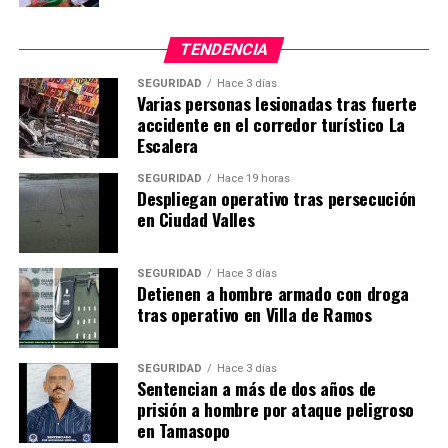
curiosamente también le
facturaba apoyos
TENDENCIA
legislativos en el Congreso
SEGURIDAD
Hace 3 días
Estatal a Manuel Barrera.
Varias personas lesionadas tras fuerte
accidente en el corredor turístico La
Demasiadas coincidencias.
Escalera
En su momento está
SEGURIDAD
Hace 19 horas
Despliegan operativo tras persecución
persona al ser localizado en
en Ciudad Valles
Aguascalientes por un
reportero de La Jornada se
SEGURIDAD
Hace 3 días
Detienen a hombre armado con droga
mostró asombrado que su
tras operativo en Villa de Ramos
nombre y datos
aparecieran en las
SEGURIDAD
Hace 3 días
Sentencian a más de dos años de
facturas”, agregaron.
prisión a hombre por ataque peligroso
en Tamasopo