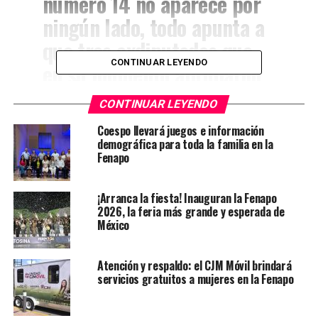
número 14
no aparece por
ningún lado, todo apunta a
que tres exdiputados que
CONTINUAR LEYENDO
en su momento aprobaron
esa “exoneración” pudieran
CONTINUAR LEYENDO
ser los magos que
Coespo llevará juegos e información
desaparecieron el acta”,
demográfica para toda la familia en la
Fenapo
informó Ciudadanos
Observando.
¡Arranca la fiesta! Inauguran la Fenapo
2026, la feria más grande y esperada de
México
Los exdiputados denunciados por la organización
ciudadana son:
José Guadalupe Torres del PRD, Oscar
Atención y respaldo: el CJM Móvil brindará
Bautista del PRI y Manuel Barrera del Partido
Verde.
servicios gratuitos a mujeres en la Fenapo
Aunque desapareció el documento oficial, existe otro
que los señala e involucra en el
presunto fraude de 600