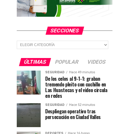
SECCIONES
Secciones
ÚLTIMAS
POPULAR
VIDEOS
SEGURIDAD
Hace 49 minutos
De los celos al 9-1-1: graban
tremendo pleito con cuchillo en
Las Huastecas y el video circula
en redes
SEGURIDAD
Hace 52 minutos
Despliegan operativo tras
persecución en Ciudad Valles
DEPORTES
Hace 16 horas