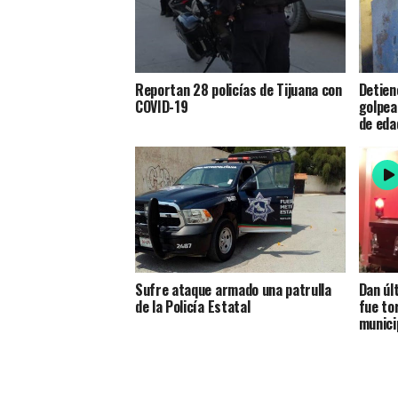
Reportan 28 policías de Tijuana con
Detien
COVID-19
golpea
de eda
Sufre ataque armado una patrulla
Dan úl
de la Policía Estatal
fue to
munici