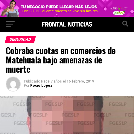
SEGURIDAD
Cobraba cuotas en comercios de
Matehuala bajo amenazas de
muerte
Publicado
Hace 7 años
el
16 febrero, 2019
Por
Rocío López