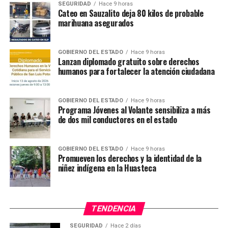
SEGURIDAD
Hace 9 horas
Cateo en Sauzalito deja 80 kilos de probable
marihuana asegurados
TEMAS RELACIONADOS
YA VIENE
Vuelve a prisión sujeto por abuso sexual
GOBIERNO DEL ESTADO
Hace 9 horas
Lanzan diplomado gratuito sobre derechos
NO TE PIERDAS
humanos para fortalecer la atención ciudadana
Sujeto abusó por varios años de una menor de edad
GOBIERNO DEL ESTADO
Hace 9 horas
Programa Jóvenes al Volante sensibiliza a más
de dos mil conductores en el estado
GOBIERNO DEL ESTADO
Hace 9 horas
Promueven los derechos y la identidad de la
niñez indígena en la Huasteca
TENDENCIA
SEGURIDAD
Hace 2 días