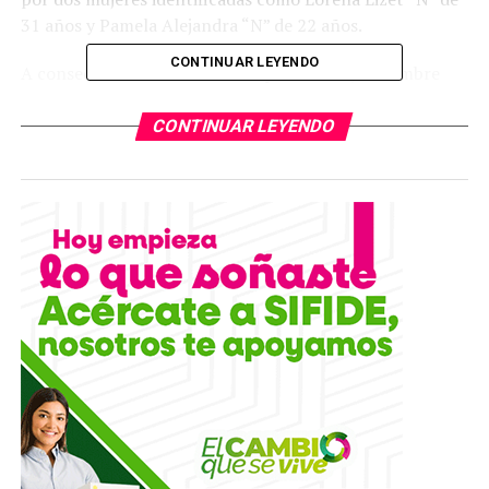
31 años y Pamela Alejandra “N” de 22 años.
CONTINUAR LEYENDO
A consecuencia de las lesiones producidas, el hombre
agredido resultó afectado en uno de sus ojos, por lo que
realizó la denuncia correspondiente en la Fiscalía y
CONTINUAR LEYENDO
solicitó al agente del Ministerio Público proceder
conforme lo marca la ley, por lo que de inmediato los
elementos de la PDI iniciaron con las indagaciones
correspondientes aportando los datos de prueba.
El MP solicitó al Juez de Control otorgara la orden de
aprehensión en contra de las dos mujeres obteniendo
dicho mandamiento ya que consideró que existían las
pruebas necesarias para hacerlo.
Por lo anterior y con la finalidad de dar cumplimiento al
mandamiento judicial existente los policías
comisionados a la Segunda Coordinación de
Aprehensiones de la Dirección General de Métodos de