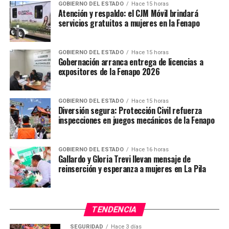
Vinculan a proceso a hombre que presuntamente
GOBIERNO DEL ESTADO
Hace 15 horas
Atención y respaldo: el CJM Móvil brindará
secuestró y asesinó a una mujer
servicios gratuitos a mujeres en la Fenapo
NO TE PIERDAS
Rescatan a automovilista que cayó al Río Santiago
GOBIERNO DEL ESTADO
Hace 15 horas
Gobernación arranca entrega de licencias a
expositores de la Fenapo 2026
GOBIERNO DEL ESTADO
Hace 15 horas
Diversión segura: Protección Civil refuerza
inspecciones en juegos mecánicos de la Fenapo
GOBIERNO DEL ESTADO
Hace 16 horas
Gallardo y Gloria Trevi llevan mensaje de
reinserción y esperanza a mujeres en La Pila
TENDENCIA
SEGURIDAD
Hace 3 días