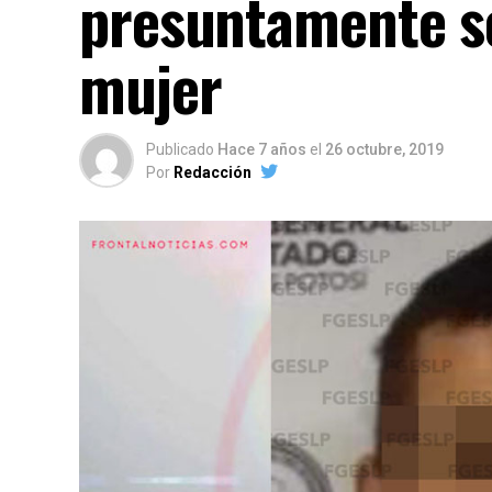
presuntamente se
mujer
Publicado
Hace 7 años
el
26 octubre, 2019
Por
Redacción