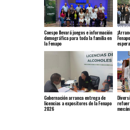
Coespo llevará juegos e información
¡Arran
demográfica para toda la familia en
Fenapo
la Fenapo
espera
Gobernación arranca entrega de
Divers
licencias a expositores de la Fenapo
refuer
2026
mecáni