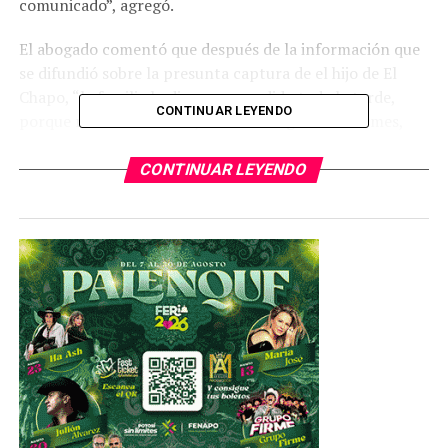
comunicado”, agregó.
El abogado comentó que después de la información que
se difundió sobre la presunta captura de el hijo de El
Chapo, “la familia lo dio como perdido toda la tarde,
CONTINUAR LEYENDO
porque nadie sabía nada, se dieron algunos informes,
pero nada en concreto o serio en el sentido de que había
sido detenido.. a lo mejor se equivocaron y lo
CONTINUAR LEYENDO
confundieron con otra persona”.
TEMAS RELACIONADOS
YA VIENE
El Ejército tomó la decisión de liberar al hijo del Chapo,
y AMLO la respaldo
NO TE PIERDAS
Liberaron al hijo de El Chapo para frenar violencia en
Culiacán; afirman medios nacionales