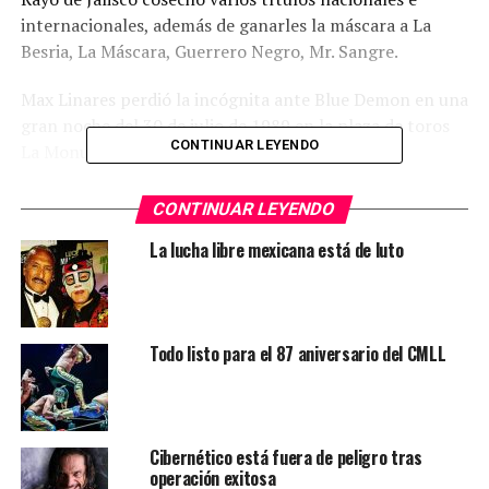
internacionales, además de ganarles la máscara a La
Besria, La Máscara, Guerrero Negro, Mr. Sangre.
Max Linares perdió la incógnita ante Blue Demon en una
gran noche del 30 de julio de 1989 en la plaza de toros
CONTINUAR LEYENDO
La Monumental, de Monterrey, Nuevo León.
CONTINUAR LEYENDO
TEMAS RELACIONADOS
FALLECE EL ÍDOLO DE LA LUCHA LIBRE
LUCHA LIBRE
RAYO DE JALISCO
La lucha libre mexicana está de luto
YA VIENE
Atlético y Mineros empatan en el primer partido de la
liga de ascenso
NO TE PIERDAS
Todo listo para el 87 aniversario del CMLL
¡Francia es bicampeón del mundo!
Cibernético está fuera de peligro tras
operación exitosa