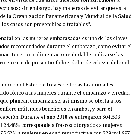
ecciosos; sin embargo, hay maneras de evitar que esta
s de la Organización Panamericana y Mundial de la Salud
los casos son prevenibles o tratables”.
enatal en las mujeres embarazadas es una de las claves
dados recomendados durante el embarazo, como evitar el
umar; tener una alimentación saludable, aplicarse las
o en caso de presentar fiebre, dolor de cabeza, dolor al
obierno del Estado a través de todas las unidades
cido fólico a las mujeres durante el embarazo y en edad
 que planean embarazarse, así mismo se oferta a los
onfiere múltiples beneficios en ambos, y para el
ncepción. Durante el año 2018 se entregaron 304,538
s el 24.48% corresponde a frascos otorgados a mujeres
l 75.52% a mujeres en edad reproductiva con 229 mil 997