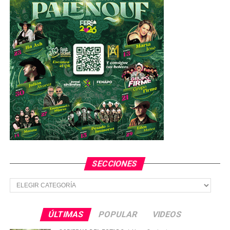
los nuevo ayuntamientos para los próximos tres años.
TEMAS RELACIONADOS
FEATURED
SLP
YA VIENE
Intensa onda de calor provocará temperaturas de hasta
40 grados en SLP
NO TE PIERDAS
Ciudad Valles registra las temperaturas más altas en el
estado
SECCIONES
Secciones
ÚLTIMAS
POPULAR
VIDEOS