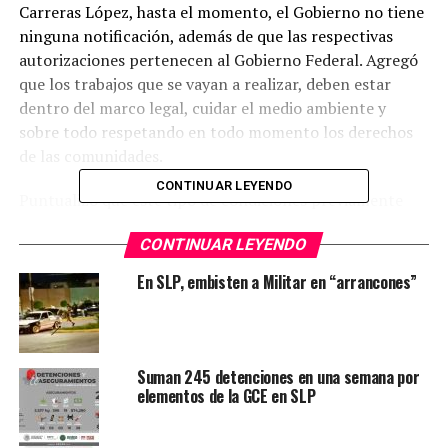
Carreras López, hasta el momento, el Gobierno no tiene
ninguna notificación, además de que las respectivas
autorizaciones pertenecen al Gobierno Federal. Agregó
que los trabajos que se vayan a realizar, deben estar
dentro del marco legal, cuidar el medio ambiente y
sobre todo respetando en todo momento los derechos
de las comunidades.
CONTINUAR LEYENDO
Puntualizó que este tipo de condiciones previamente
tienen que ser avaladas por la Ley de Consulta Indígena,
CONTINUAR LEYENDO
de ahí la importancia de más de mil personas se
manifestaran en recientes días.
En SLP, embisten a Militar en “arrancones”
Recordó que dentro de la reforma energética hay un
plan nacional de explotación y dentro de este programa
hay una parte en San Luis Potosí; no obstante en la
Suman 245 detenciones en una semana por
entidad no hay ningún movimiento de este tipo, aun no
elementos de la GCE en SLP
hay conocimiento de que se vaya a explotar ningún
esquema, preparativos o algún tipo de producto de