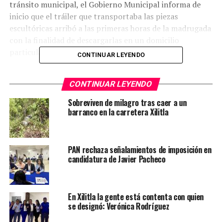
tránsito municipal, el Gobierno Municipal informa de
inicio que el tráiler que transportaba las piezas
escultóricas arribó a las primeras horas de la madrugada
con la finalidad de descargarlas en un domicilio
particular.
CONTINUAR LEYENDO
Sin embargo por la amplia dimensión del tracto camión
CONTINUAR LEYENDO
y esculturas, aunada a las calles reducidas tuvo
dificultades para ingresar porque había vehículos
Sobreviven de milagro tras caer a un
estacionados y provocaría daños, sugiriendo al
barranco en la carretera Xilitla
responsable del convoy que las unidades quedarían
varadas metros antes del destino final ya que a esas
horas tampoco se podía despertar a los vecinos
PAN rechaza señalamientos de imposición en
comprometiéndose a despejar la calle durante la
candidatura de Javier Pacheco
mañana.
Dicho compromiso fue cumplido por Tránsito
En Xilitla la gente está contenta con quien
Municipal, sin embargo al notificar al responsable del
se designó: Verónica Rodríguez
convoy no fue posible localizarlo lo que provocó