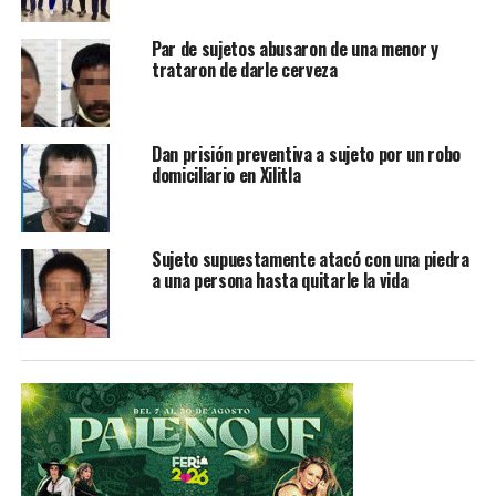
reiniciar el tránsito vehicular y fue hasta después del
mediodía cuando reiniciaron las labores hasta llevar las
Par de sujetos abusaron de una menor y
esculturas a su destino final.
trataron de darle cerveza
Con lo anterior, el Gobierno Municipal reitera que las
esculturas no van destinadas al Museo Surrealista
Dan prisión preventiva a sujeto por un robo
“Leonora Carrington”, ya que éstas se encuentran
domiciliario en Xilitla
resguardadas en la capital potosina, de acuerdo a lo
informado por el hijo de la extinta Leonora Carrington
al Alcalde Javier Pacheco Sánchez.
Sujeto supuestamente atacó con una piedra
a una persona hasta quitarle la vida
TEMAS RELACIONADOS
PUEBLO MÁGICO
SURREALISTAS
XILITLA
YA VIENE
Xtor una aplicación para bloquear llamadas de extorsión
NO TE PIERDAS
Se justifica Tecmol tras agresión a un médico del
Central