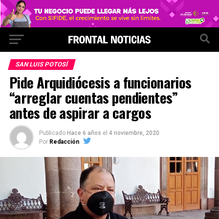
SAN LUIS POTOSÍ
Pide Arquidiócesis a funcionarios
“arreglar cuentas pendientes”
antes de aspirar a cargos
Publicado
Hace 6 años
el
4 noviembre, 2020
Por
Redacción