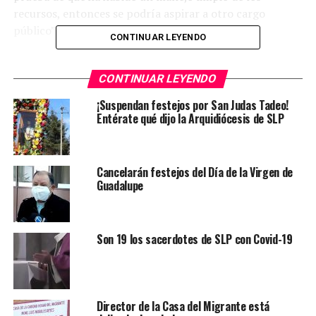
recursos, entonces se podría aspirar a otro cargo
público” dijo.
CONTINUAR LEYENDO
Opinó que “nadie que tenga cuentas pendientes con la
Auditoría tendría que levantar la mano”, por lo que
CONTINUAR LEYENDO
insistió que los funcionarios que tengan la intención de
¡Suspendan festejos por San Judas Tadeo!
participar en las elecciones del próximo año deben
Entérate qué dijo la Arquidiócesis de SLP
clarificar primero este tipo de señalamientos antes de
buscar contender en los siguientes comicios.
Cancelarán festejos del Día de la Virgen de
Asimismo, Priego Rivera dijo que las autoridades
Guadalupe
aspirantes deben esperar que la ASE deslinde
responsabilidades y determine si hay limpieza o no, en el
manejo de ellos recursos.
Son 19 los sacerdotes de SLP con Covid-19
TEMAS RELACIONADOS
ARQUIDIÓCESIS DE SAN LUIS POTOSÍ
ASE
FEATURED
JUAN JESÚS PRIEGO RIVERA
Director de la Casa del Migrante está
YA VIENE